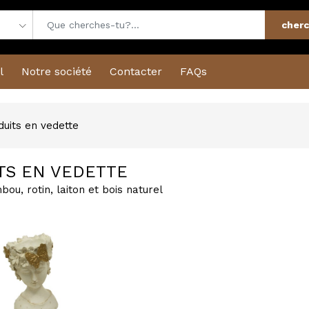
cherc
l
Notre société
Contacter
FAQs
uits en vedette
TS EN VEDETTE
bou, rotin, laiton et bois naturel