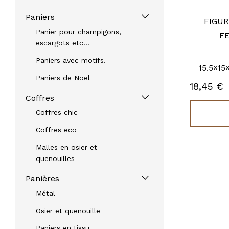
Paniers
FIGUR
Panier pour champigons,
F
escargots etc...
Paniers avec motifs.
15.5×15
Paniers de Noël
18,45 €
Coffres
Coffres chic
Coffres eco
Malles en osier et
quenouilles
Panières
Métal
Osier et quenouille
Paniers en tissu