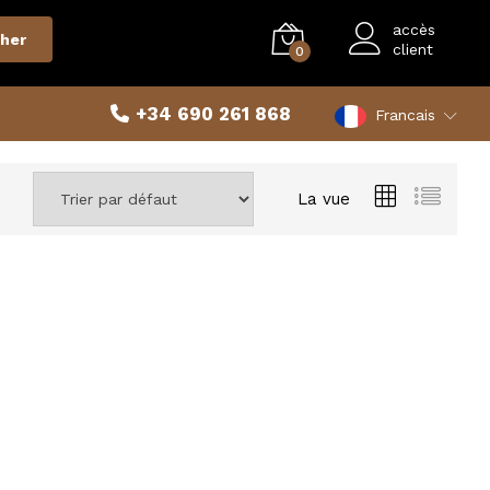
accès
her
client
0
+34 690 261 868
Francais
La vue