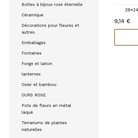
21×21×8 |
autres mesures
Boîtes à bijoux rose éternelle
29×24
5,83 €
En stock
Céramique
9,14 €
Décorations pour fleures et
Acheter
autres.
Emballages
Fontaines
Forge et laiton
lanternes
Osier et bambou
OURS ROSE
Pots de fleurs en métal
laqué
Terrariums de plantes
naturelles