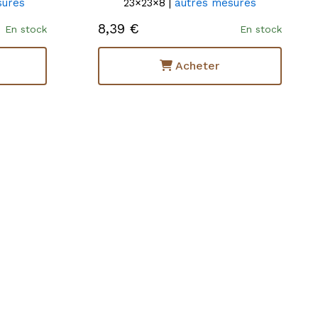
sures
23×23×8 |
autres mesures
8,39 €
En stock
En stock
Acheter