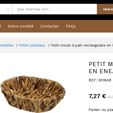
cherc
l
Notre société
Contacter
FAQs
orbeilles
Petits plateaux.
Petit moule à pain rectangulaire en
PETIT 
EN ENE
REF: 30184B
7,27 €
6,
Panier ou pl