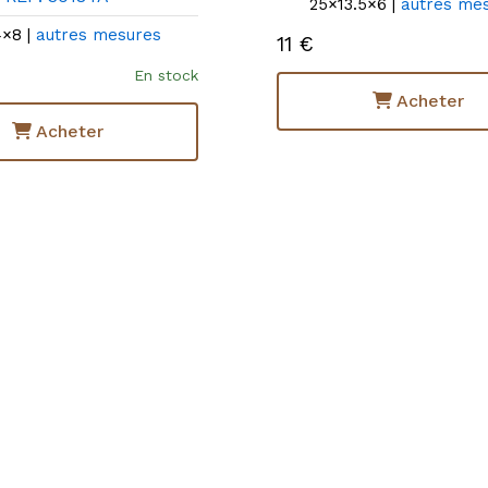
25×13.5×6 |
autres me
×8 |
autres mesures
11 €
En stock
Acheter
Acheter