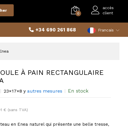
accès
her
client
0
+34 690 261 868
Francais
 Enea
MOULE À PAIN RECTANGULAIRE
A
En stock
23×17×8 y
autres mesures
01 € (sans TVA)
ateau en Enea naturel qui présente une belle tresse,