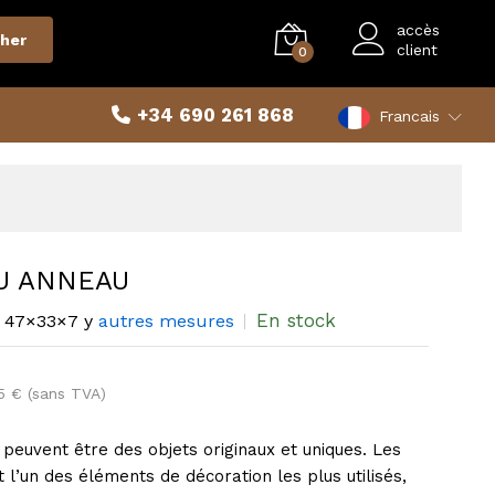
accès
her
client
0
+34 690 261 868
Francais
U ANNEAU
En stock
47×33×7 y
autres mesures
5 € (sans TVA)
peuvent être des objets originaux et uniques. Les
 l’un des éléments de décoration les plus utilisés,