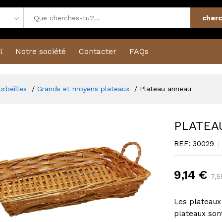
cherc
l
Notre société
Contacter
FAQs
orbeilles
Grands et moyens plateaux
Plateau anneau
PLATEA
REF: 30029
9,14 €
7,5
Les plateaux 
plateaux sont