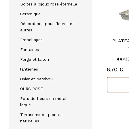
Boîtes à bijoux rose éternelle
Céramique
Décorations pour fleures et
autres.
Emballages
PLATEAU ANNEAU NOIR
PLATEA
REF: 30029N
Fontaines
47×33×13 |
autres mesures
44×33
Forge et laiton
10,07 €
6,70 €
lanternes
En stock
Osier et bambou
Acheter
OURS ROSE
Pots de fleurs en métal
laqué
Terrariums de plantes
naturelles