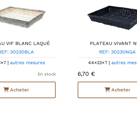
U VIF BLANC LAQUÉ
PLATEAU VIVANT N
REF: 30230BLA
REF: 30230NGA
×7 |
autres mesures
44×33×7 |
autres mes
6,70 €
En stock
Acheter
Acheter