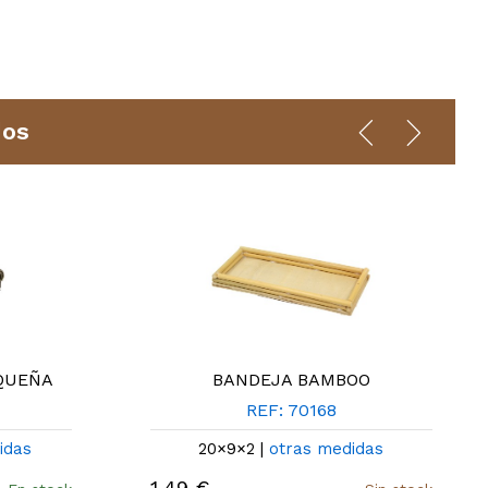
dos
EQUEÑA
BANDEJA BAMBOO
REF: 70168
idas
20×9×2 |
otras medidas