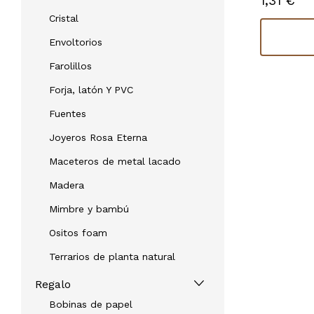
1,68 €
1,31 €
Sin stock
Cristal
Consultar disponibilidad
Envoltorios
Farolillos
Forja, latón Y PVC
Fuentes
Joyeros Rosa Eterna
Maceteros de metal lacado
Madera
Mimbre y bambú
Ositos foam
Terrarios de planta natural
Regalo
Bobinas de papel