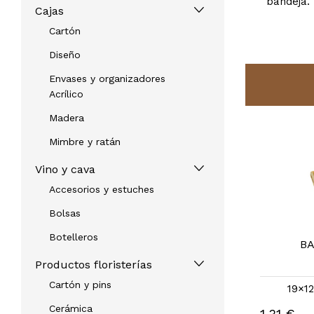
bandeja.
Cajas
Cartón
Diseño
Envases y organizadores
Acrílico
Madera
Mimbre y ratán
Vino y cava
Accesorios y estuches
Bolsas
Botelleros
BANDEJA BAMBOO
B
REF: 70174A
Productos floristerías
Cartón y pins
30×20×2.2 |
otras medidas
19×1
Cerámica