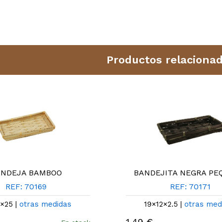
Productos relaciona
ANDEJA BAMBOO
BANDEJITA NEGRA P
REF: 70169
REF: 70171
2×25 |
otras medidas
19×12×2.5 |
otras med