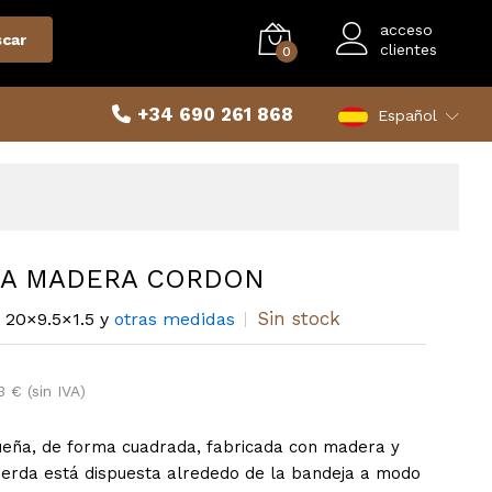
acceso
car
clientes
0
+34 690 261 868
Español
A MADERA CORDON
Sin stock
20×9.5×1.5 y
otras medidas
3 € (sin IVA)
eña, de forma cuadrada, fabricada con madera y
uerda está dispuesta alrededo de la bandeja a modo