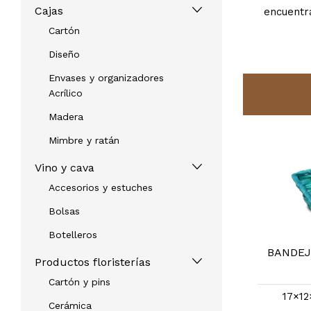
Cajas
encuentr
Cartón
Diseño
Envases y organizadores
Acrílico
Madera
Mimbre y ratán
Vino y cava
Accesorios y estuches
Bolsas
Botelleros
BANDEJA NATURA MINI MARRON
BANDEJ
Productos floristerías
REF: 30329
Cartón y pins
17×12×6.5 |
otras medidas
17×12
Cerámica