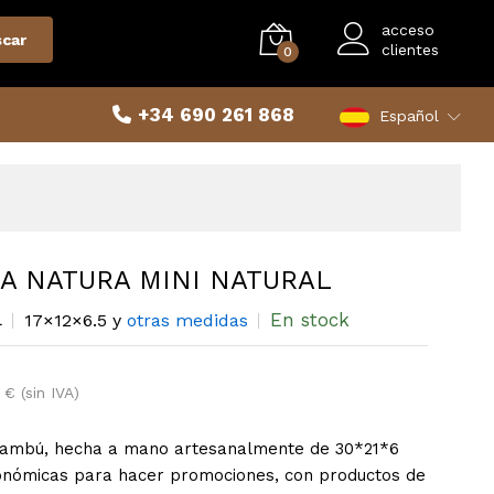
acceso
car
clientes
0
+34 690 261 868
Español
A NATURA MINI NATURAL
En stock
L
17×12×6.5 y
otras medidas
4 € (sin IVA)
bambú, hecha a mano artesanalmente de 30*21*6
nómicas para hacer promociones, con productos de