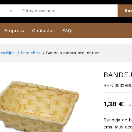
Bus
Empresa
Contactar
FAQs
andejas
Pequeñas
Bandeja natura mini natural
BANDEJ
REF: 30329B
1,38 €
1,1
Bandeja de 
cms. Muy eco