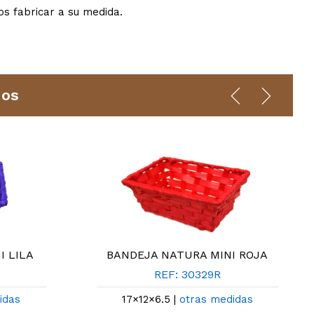
s fabricar a su medida.
dos
I LILA
BANDEJA NATURA MINI ROJA
REF: 30329R
idas
17×12×6.5 |
otras medidas