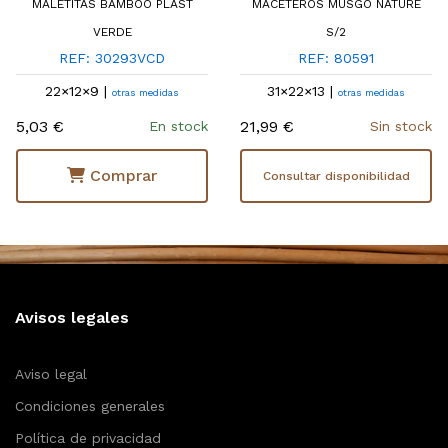
MALETITAS BAMBOO PLAST
MACETEROS MUSGO NATURE
VERDE
S/2
REF: 30293VCD
REF: 80591
22×12×9 |
31×22×13 |
otras medidas
otras medidas
5,03 €
21,99 €
En stock
Sin stock
Comprar
Consultar disponibilidad
Avisos legales
Aviso legal
Condiciones generales
Política de privacidad