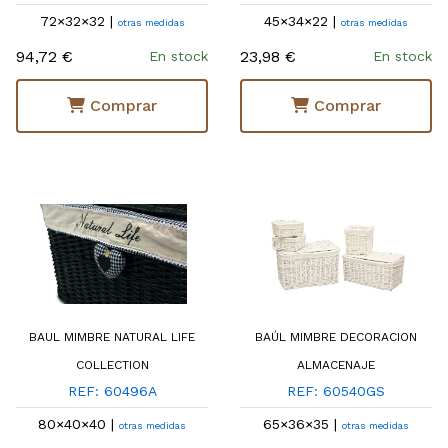
72×32×32 |
45×34×22 |
otras medidas
otras medidas
94,72 €
23,98 €
En stock
En stock
Comprar
Comprar
BAUL MIMBRE NATURAL LIFE
BAÚL MIMBRE DECORACION
COLLECTION
ALMACENAJE
REF: 60496A
REF: 60540GS
80×40×40 |
65×36×35 |
otras medidas
otras medidas