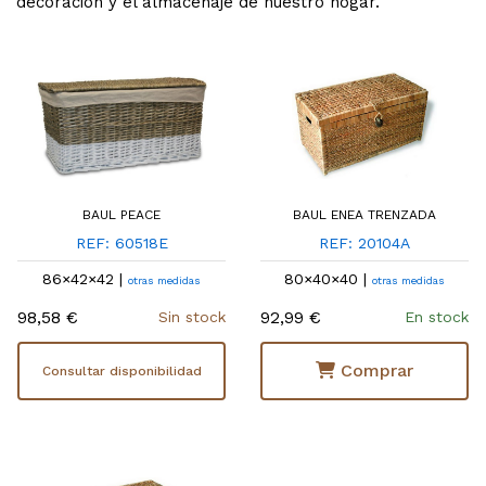
decoración y el almacenaje de nuestro hogar.
BAUL PEACE
BAUL ENEA TRENZADA
REF: 60518E
REF: 20104A
86×42×42 |
80×40×40 |
otras medidas
otras medidas
98,58 €
92,99 €
Sin stock
En stock
Comprar
Consultar disponibilidad