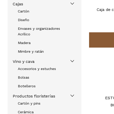
Cajas
Caja de c
Cartón
Diseño
Envases y organizadores
Acrílico
Madera
Mimbre y ratán
Vino y cava
Accesorios y estuches
Bolsas
Botelleros
Productos floristerías
BOTELLERO WORDS 3 BOT.
EST
Cartón y pins
REF: 38945
B
Cerámica