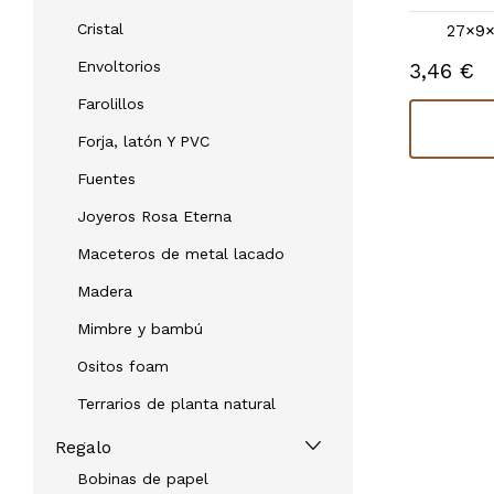
27×9×38.5 |
otras medidas
Cristal
27×9×
3,46 €
En stock
Envoltorios
3,46 €
Comprar
Farolillos
Forja, latón Y PVC
Fuentes
Joyeros Rosa Eterna
Maceteros de metal lacado
Madera
Mimbre y bambú
Ositos foam
Terrarios de planta natural
Regalo
Bobinas de papel