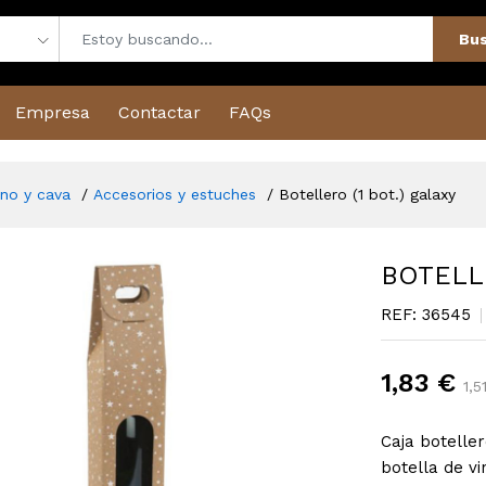
Bus
Empresa
Contactar
FAQs
ino y cava
Accesorios y estuches
Botellero (1 bot.) galaxy
BOTELLE
REF: 36545
1,83 €
1,5
Caja botelle
botella de v