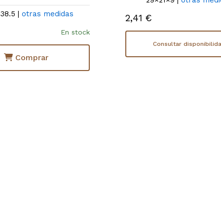
29×21×9 |
otras medi
38.5 |
otras medidas
2,41 €
En stock
Consultar disponibilid
Comprar