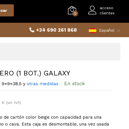
acceso
car
clientes
0
+34 690 261 868
Español
RO (1 BOT.) GALAXY
En stock
9×9×38.5 y
otras medidas
1 € (sin IVA)
ro de cartón color beige con capacidad para una
ino o cava. Esta caja es desmontable, una vez usada