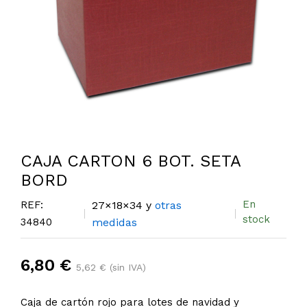
CAJA CARTON 6 BOT. SETA
BORD
En
REF:
27×18×34 y
otras
stock
34840
medidas
6,80 €
5,62 € (sin IVA)
Caja de cartón rojo para lotes de navidad y