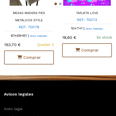
MESAS MADERA PIES
TARJETA LOVE
REF: 75073
METÁLICOS STYLE
REF: 70078
10×7×1 |
otras medidas
61×49×61 |
otras medidas
18,60 €
En stock
193,70 €
Quedan 2
Comprar
Comprar
Avisos legales
Aviso legal