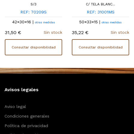
S/3
C/ TELA BLANC...
REF: 70209S
REF: 31001MS
42×30×16 |
50×33×15 |
otras medidas
otras medidas
31,50 €
35,22 €
Sin stock
Sin stock
Consultar disponibilidad
Consultar disponibilidad
Avisos legales
Aviso legal
Condiciones generales
Política de privacidad