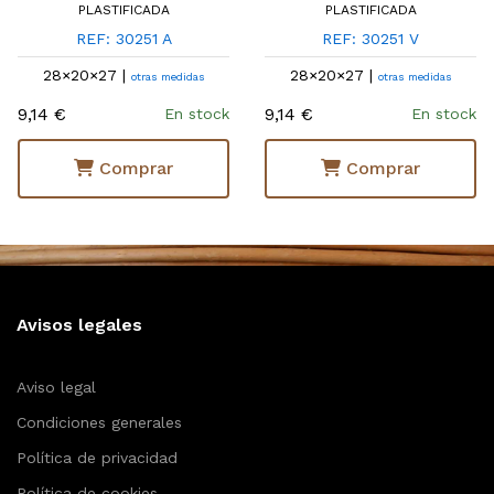
PLASTIFICADA
PLASTIFICADA
REF: 30251 A
REF: 30251 V
28×20×27 |
28×20×27 |
otras medidas
otras medidas
9,14 €
9,14 €
En stock
En stock
Comprar
Comprar
Avisos legales
Aviso legal
Condiciones generales
Política de privacidad
Política de cookies