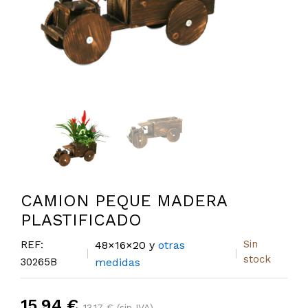
CAMION PEQUE MADERA
PLASTIFICADO
Sin
REF:
48×16×20 y
otras
stock
30265B
medidas
15,94 €
13,17 € (sin IVA)