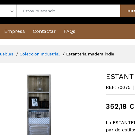
Bus
Empresa
Contactar
FAQs
uebles
Coleccion Industrial
Estantería madera indie
ESTANT
REF: 70075
352,18 
La ESTANTER
par de estilo