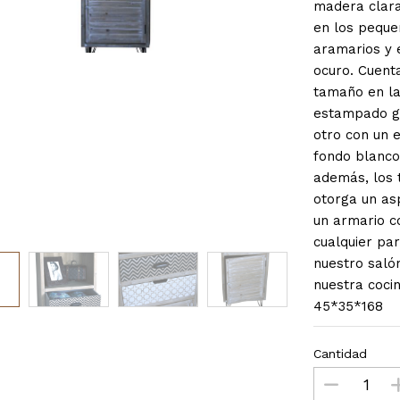
madera clara
en los pequeñ
aramarios y 
ocuro. Cuent
tamaño en la
estampado ge
otro con un 
fondo blanco.
además, los t
otorga un asp
un armario c
cualquier pa
nuestro salón
nuestra coci
45*35*168
Cantidad