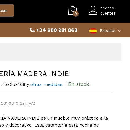
acceso
car
clientes
0
+34 690 261 868
Español
ERÍA MADERA INDIE
En stock
45×35×168 y
otras medidas
€
291,06 € (sin IVA)
ÍA MADERA INDIE es un mueble muy práctico a la
so y decorativo. Esta estantería está hecha de