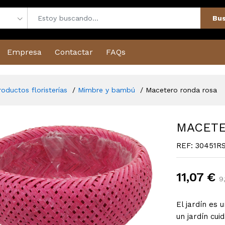
Bus
Empresa
Contactar
FAQs
roductos floristerías
Mimbre y bambú
Macetero ronda rosa
MACETE
REF: 30451R
11,07 €
9,
El jardín es 
un jardín cui