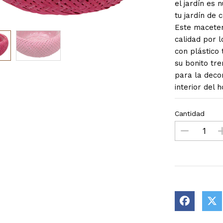
el jardín es 
tu jardín d
Este macete
calidad por 
con plástico 
su bonito tr
para la decor
interior del
Cantidad