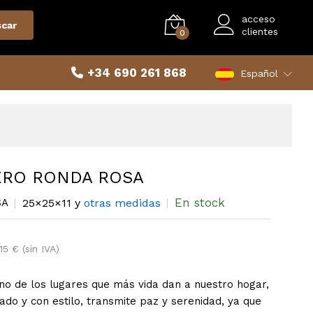
acceso
car
clientes
0
+34 690 261 868
Español
RO RONDA ROSA
En stock
SA
25×25×11 y
otras medidas
15 € (sin IVA)
uno de los lugares que más vida dan a nuestro hogar,
dado y con estilo, transmite paz y serenidad, ya que