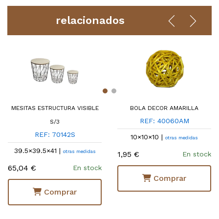
relacionados
MESITAS ESTRUCTURA VISIBLE
BOLA DECOR AMARILLA
REF: 40060AM
S/3
REF: 70142S
10×10×10 |
otras medidas
39.5×39.5×41 |
otras medidas
1,95 €
En stock
65,04 €
En stock
Comprar
Comprar