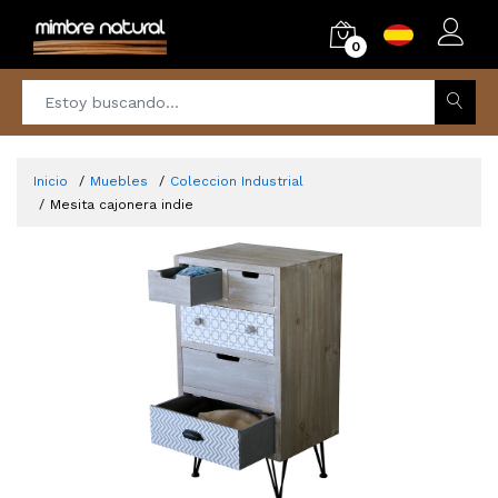
0
Inicio
Muebles
Coleccion Industrial
Mesita cajonera indie