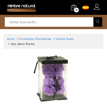
0
Inicio
Productos floristerías
Ositos foam
Oso deco flores