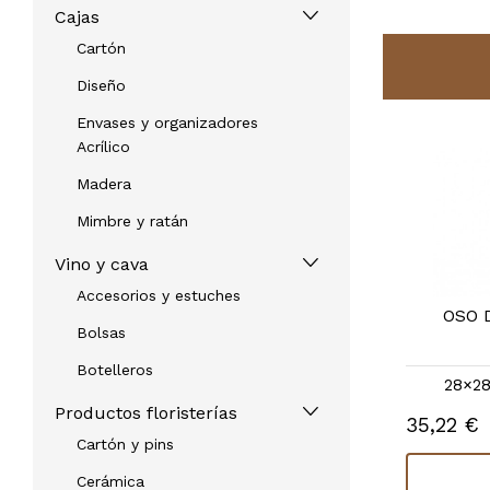
Cajas
Cartón
Diseño
Envases y organizadores
Acrílico
Madera
Mimbre y ratán
Vino y cava
Accesorios y estuches
CONEJO AZUL DECO FLORAL
OSO 
Bolsas
REF: 70287AZ
Botelleros
18×18×28 |
otras medidas
28×2
Productos floristerías
16,59 €
35,22 €
En stock
Cartón y pins
Comprar
Cerámica