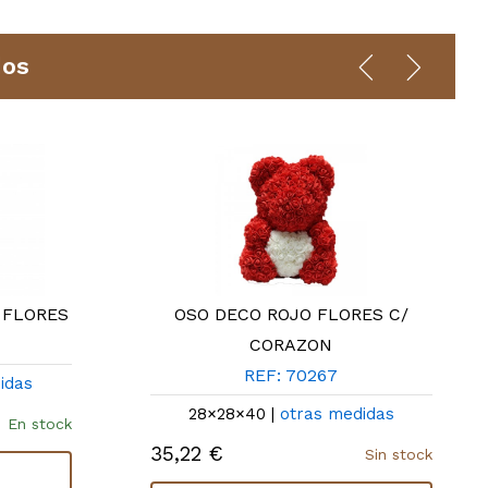
dos
 FLORES
OSO DECO ROJO FLORES C/
CORAZON
REF: 70267
idas
28×28×40 |
otras medidas
En stock
35,22 €
Sin stock