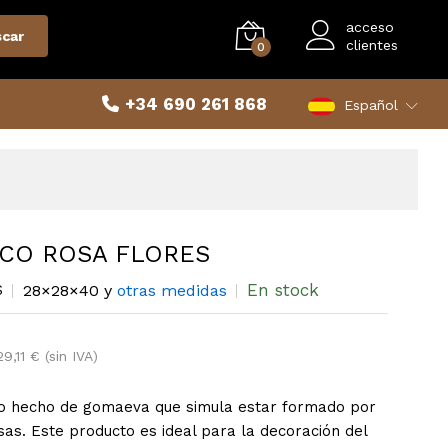
acceso
car
clientes
0
+34 690 261 868
Español
CO ROSA FLORES
En stock
S
28×28×40 y
otras medidas
29,11 € (sin IVA)
to hecho de gomaeva que simula estar formado por
as. Este producto es ideal para la decoración del