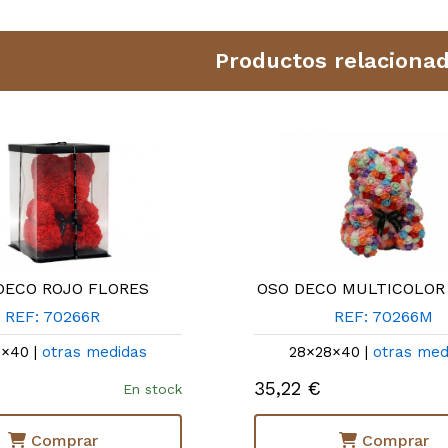
Productos relaciona
DECO ROJO FLORES
OSO DECO MULTICOLOR
REF: 70266R
REF: 70266M
8×40 |
otras medidas
28×28×40 |
otras med
35,22 €
En stock
Comprar
Comprar