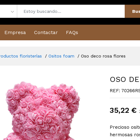
Bus
Empresa
Contactar
FAQs
roductos floristerías
Ositos foam
Oso deco rosa flores
OSO DE
REF: 70266R
35,22 €
Precioso osi
hermosas ros