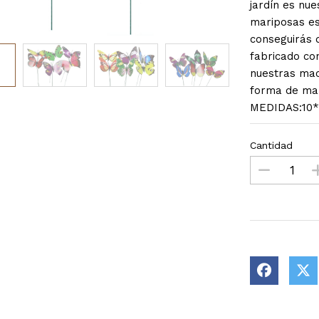
jardín es nue
mariposas es
conseguirás d
fabricado co
nuestras mace
forma de mari
MEDIDAS:10*7
Cantidad