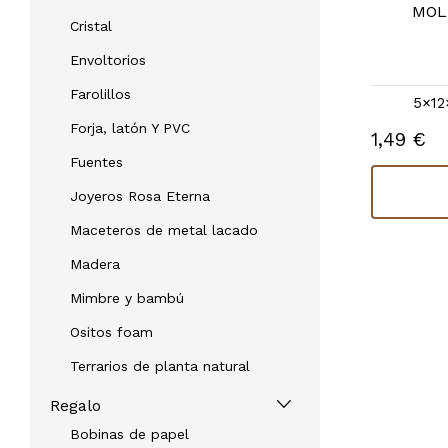
PELUCHE OSO CON PALO S/17
MOL
Cristal
REF: 90720
Envoltorios
10×5×27 |
otras medidas
Farolillos
5×12
29,63 €
En stock
Forja, latón Y PVC
1,49 €
Fuentes
Comprar
Joyeros Rosa Eterna
Maceteros de metal lacado
Madera
Mimbre y bambú
Ositos foam
Terrarios de planta natural
Regalo
Bobinas de papel