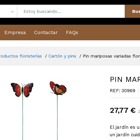
Bus
Empresa
Contactar
FAQs
roductos floristerías
Cartón y pins
Pin mariposas variadas flo
PIN MA
REF: 30969
27,77 €
2
El jardín es 
un jardín cui