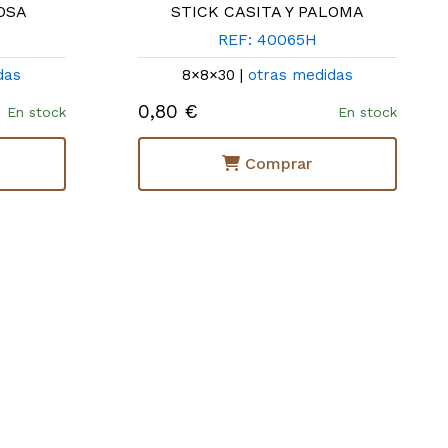
OSA
STICK CASITA Y PALOMA
REF: 40065H
das
8×8×30 |
otras medidas
0,80 €
En stock
En stock
Comprar