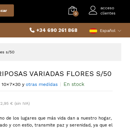
acceso
car
clientes
0
+34 690 261 868
Español
res s/50
RIPOSAS VARIADAS FLORES S/50
En stock
10×7×30 y
otras medidas
2,95 € (sin IVA)
uno de los lugares que más vida dan a nuestro hogar,
dado y con estio, transmite paz y serenidad, ya que el