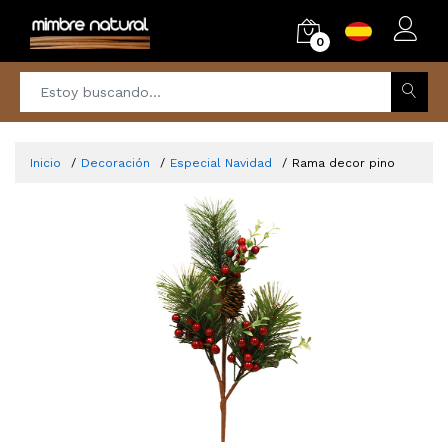
0
Inicio
Decoración
Especial Navidad
Rama decor pino