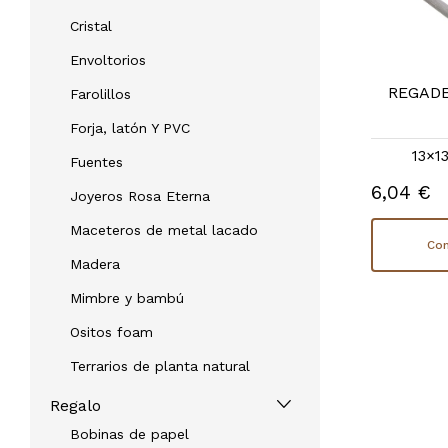
Cristal
Envoltorios
REGADERA ROSA
REGADE
Farolillos
REF: 30671RS
Forja, latón Y PVC
10×10×15 |
otras medidas
13×1
Fuentes
6,75 €
6,04 €
Sin stock
Joyeros Rosa Eterna
Maceteros de metal lacado
Consultar disponibilidad
Con
Madera
Mimbre y bambú
Ositos foam
Terrarios de planta natural
Regalo
Bobinas de papel