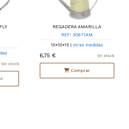
FLY
REGADERA AMARILLA
REF: 30671AM
10×10×15 |
otras medidas
idas
6,75 €
En stock
Sin stock
Comprar
ad