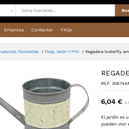
Bus
Empresa
Contactar
FAQs
roductos floristerías
Forja, latón Y PVC
Regadera butterfly ama
REGADE
REF: 30674A
6,04 €
4,
El jardín es 
pueden vivir