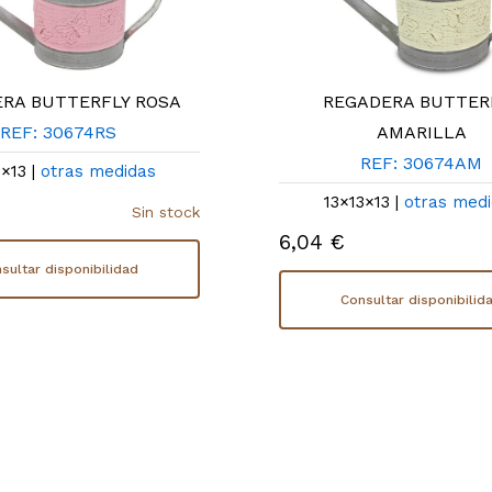
RA BUTTERFLY ROSA
REGADERA BUTTER
REF: 30674RS
AMARILLA
REF: 30674AM
3×13 |
otras medidas
13×13×13 |
otras med
Sin stock
6,04 €
sultar disponibilidad
Consultar disponibilid