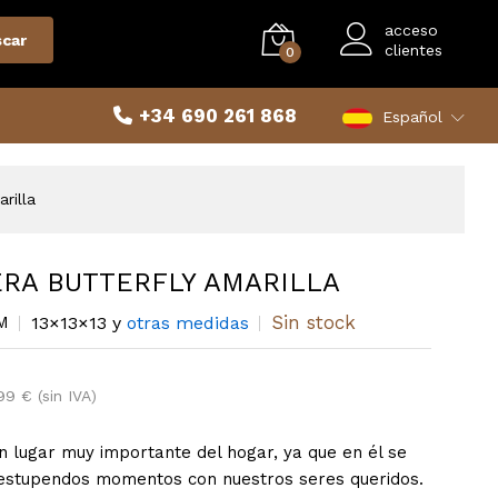
acceso
car
clientes
0
+34 690 261 868
Español
rilla
RA BUTTERFLY AMARILLA
Sin stock
M
13×13×13 y
otras medidas
99 € (sin IVA)
un lugar muy importante del hogar, ya que en él se
 estupendos momentos con nuestros seres queridos.