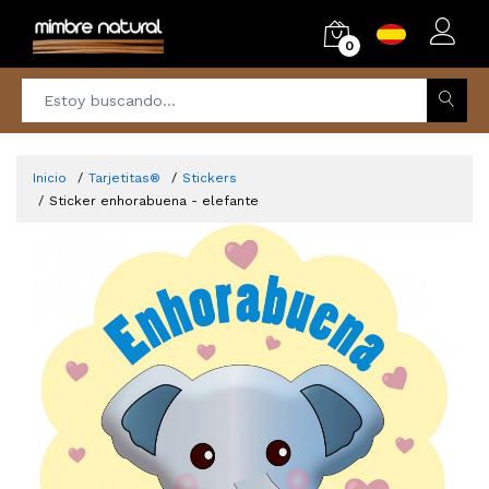
0
Inicio
Tarjetitas®
Stickers
Sticker enhorabuena - elefante