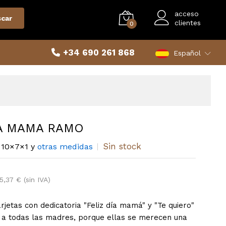
acceso
car
clientes
0
+34 690 261 868
Español
A MAMA RAMO
Sin stock
10×7×1 y
otras medidas
5,37 € (sin IVA)
rjetas con dedicatoria "Feliz día mamá" y "Te quiero"
 a todas las madres, porque ellas se merecen una