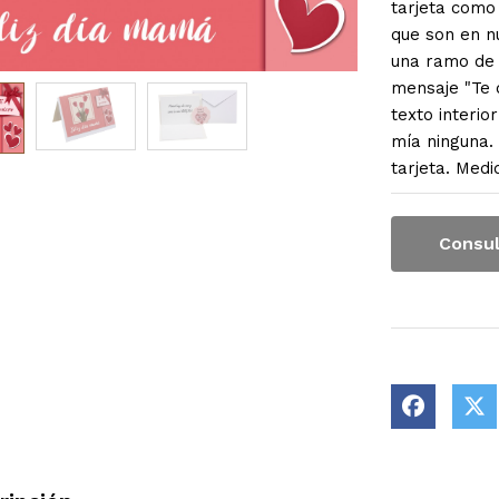
tarjeta como
que son en n
una ramo de f
mensaje "Te q
texto interio
mía ninguna. 
tarjeta. Medi
Consul