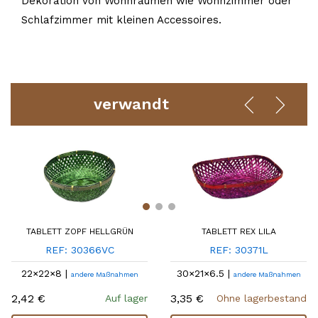
Dekoration von Wohnräumen wie Wohnzimmer oder
Schlafzimmer mit kleinen Accessoires.
verwandt
TABLETT ZOPF HELLGRÜN
TABLETT REX LILA
REF: 30366VC
REF: 30371L
22×22×8 |
30×21×6.5 |
andere Maßnahmen
andere Maßnahmen
2,42 €
3,35 €
Auf lager
Ohne lagerbestand