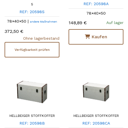
REF: 20598A
5
REF: 20598S
78×40×50
78×40×50 |
andere Maßnahmen
148,89 €
Auf lager
372,50 €
Kaufen
Ohne lagerbestand
Verfügbarkeit prüfen
HELLBEIGER STOFFKOFFER
HELLBEIGER STOFFKOFFER
REF: 20598B
REF: 20598CA