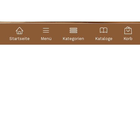
Startseite
Menü
Kategorien
Kataloge
Korb
Rechtliche Hinweise
Impressum
Allgemeine Bedingungen
Datenschutz-Bestimmungen
Cookies politik
Kontakt
+34 690 261 868
Antonio Vivas Edo 18429890J