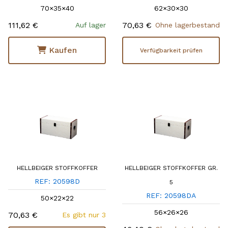
70×35×40
62×30×30
111,62 €
70,63 €
Auf lager
Ohne lagerbestand
Kaufen
Verfügbarkeit prüfen
HELLBEIGER STOFFKOFFER
HELLBEIGER STOFFKOFFER GR.
REF: 20598D
5
REF: 20598DA
50×22×22
56×26×26
70,63 €
Es gibt nur 3