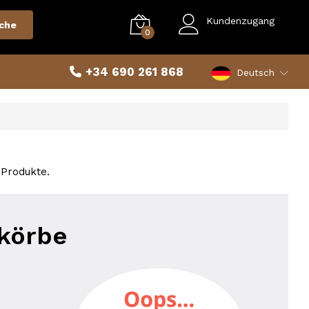
Kundenzugang
che
0
+34 690 261 868
Deutsch
Produkte.
 körbe