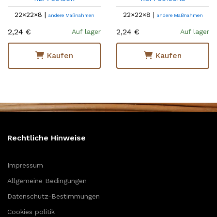
22×22×8 |
22×22×8 |
andere Maßnahmen
andere Maßnahmen
2,24 €
2,24 €
Auf lager
Auf lager
Kaufen
Kaufen
Rechtliche Hinweise
Impressum
Allgemeine Bedingungen
Datenschutz-Bestimmungen
Cookies politik