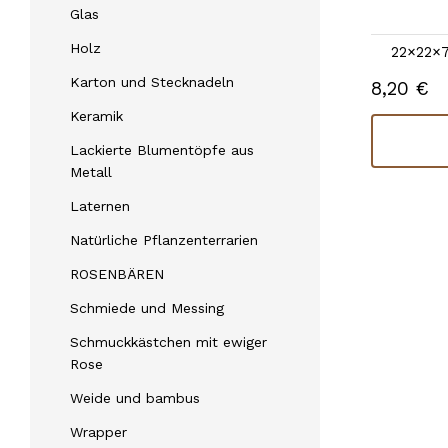
Glas
REF: 10435
Holz
15×13×9 |
andere Maßnahmen
22×22×7
Karton und Stecknadeln
5,41 €
8,20 €
Auf lager
Keramik
Kaufen
Lackierte Blumentöpfe aus
Metall
Laternen
Natürliche Pflanzenterrarien
ROSENBÄREN
Schmiede und Messing
Schmuckkästchen mit ewiger
Rose
Weide und bambus
Wrapper