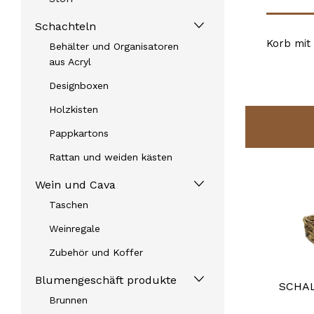
Schachteln
Korb mit
Behälter und Organisatoren
aus Acryl
Designboxen
Holzkisten
Pappkartons
Rattan und weiden kästen
Wein und Cava
Taschen
Weinregale
Zubehör und Koffer
Blumengeschäft produkte
KLEINER KORB AUS WEIDE GANZ
SCHAL
Brunnen
BRAUNE MÄUSE