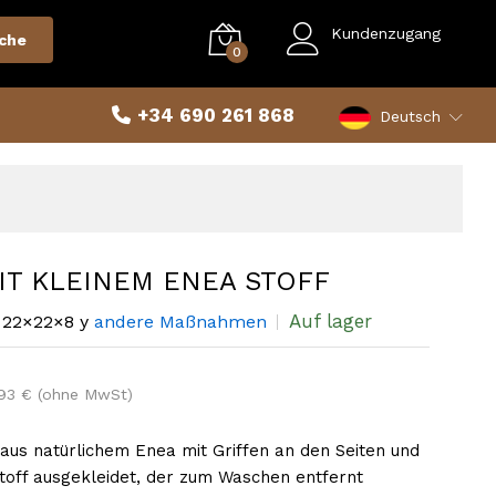
Kundenzugang
che
0
+34 690 261 868
Deutsch
IT KLEINEM ENEA STOFF
Auf lager
22×22×8 y
andere Maßnahmen
93 € (ohne MwSt)
 aus natürlichem Enea mit Griffen an den Seiten und
toff ausgekleidet, der zum Waschen entfernt